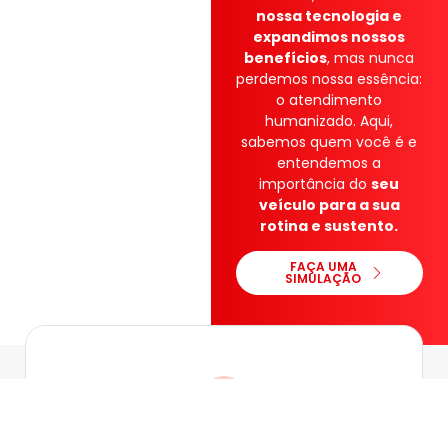
nossa tecnologia e
expandimos nossos
benefícios
, mas nunca
perdemos nossa essência:
o atendimento
humanizado. Aqui,
sabemos quem você é e
entendemos a
importância do
seu
veículo para a sua
rotina e sustento.
FAÇA UMA
SIMULAÇÃO
Missão