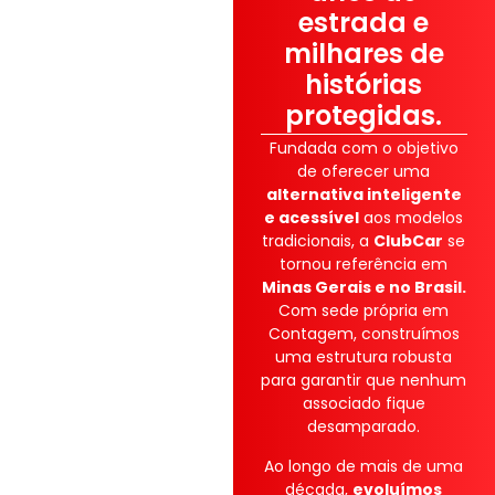
estrada e
milhares de
histórias
protegidas.
Fundada com o objetivo
de oferecer uma
alternativa inteligente
e acessível
aos modelos
tradicionais, a
ClubCar
se
tornou referência em
Minas Gerais e no Brasil.
Com sede própria em
Contagem, construímos
uma estrutura robusta
para garantir que nenhum
associado fique
desamparado.
Ao longo de mais de uma
década,
evoluímos