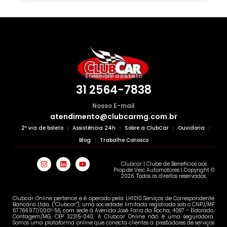
Entre em contato
31 2564-7838
Nosso E-mail
atendimento@clubcarmg.com.br
2º via de boleto
Assistência 24h
Sobre a ClubCar
Ouvidoria
Blog
Trabalhe Conosco
Clubcar | Clube de Beneficios aos
Prop.de Veic.Automotores | Copyright ©
2026. Todos os direitos reservados.
Clubcar Online pertence e é operado pela LH1010 Serviços de Correspondente
Bancário Ltda. (“Clubcar”), uma sociedade limitada registrada sob o CNPJ/MF
67.764.977/0001-56, com sede à Avenida José Faria da Rocha, 4087 – Eldorado,
Contagem/MG, CEP 32315-040. A Clubcar Online não é uma seguradora.
Somos uma plataforma online que conecta clientes a prestadores de serviços